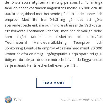
de första stora utgifterna i en ung persons liv. För många
familjer landar kostnaden någonstans mellan 15 000 och 30
000 kronor, ibland mer beroende på antal körlektioner och
omprov. Med lite framförhållning går det att göra
sparandet både enklare och mindre stressande. Vad kostar
ett körkort? Kostnaden varierar, men här är vanliga delar
som ingår: Körlektioner Riskettan och risktvåan
Teorimaterial Handledarutbildning Teoriprov och
uppkörning Eventuella omprov Att räkna med minst 20 000
kronor är ofta en rimlig utgångspunkt. Börja spara tidigt Ju
tidigare du börjar, desto mindre behöver du lägga undan
varje månad. Här är ett enkelt exempel: 18…
READ MORE
för
Sune
Kommentarer inaktiverade