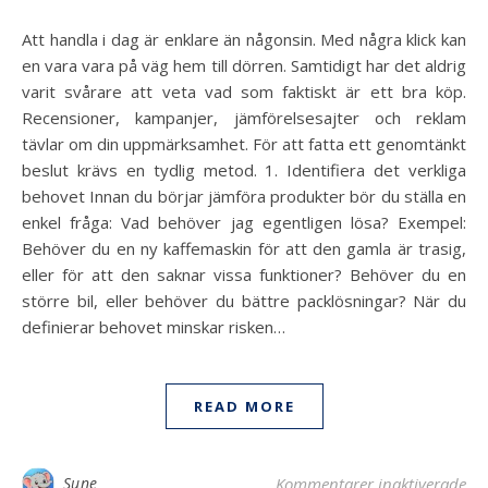
Att handla i dag är enklare än någonsin. Med några klick kan
en vara vara på väg hem till dörren. Samtidigt har det aldrig
varit svårare att veta vad som faktiskt är ett bra köp.
Recensioner, kampanjer, jämförelsesajter och reklam
tävlar om din uppmärksamhet. För att fatta ett genomtänkt
beslut krävs en tydlig metod. 1. Identifiera det verkliga
behovet Innan du börjar jämföra produkter bör du ställa en
enkel fråga: Vad behöver jag egentligen lösa? Exempel:
Behöver du en ny kaffemaskin för att den gamla är trasig,
eller för att den saknar vissa funktioner? Behöver du en
större bil, eller behöver du bättre packlösningar? När du
definierar behovet minskar risken…
READ MORE
för
Sune
Kommentarer inaktiverade