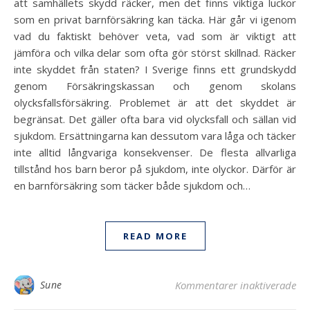
att samhällets skydd räcker, men det finns viktiga luckor
som en privat barnförsäkring kan täcka. Här går vi igenom
vad du faktiskt behöver veta, vad som är viktigt att
jämföra och vilka delar som ofta gör störst skillnad. Räcker
inte skyddet från staten? I Sverige finns ett grundskydd
genom Försäkringskassan och genom skolans
olycksfallsförsäkring. Problemet är att det skyddet är
begränsat. Det gäller ofta bara vid olycksfall och sällan vid
sjukdom. Ersättningarna kan dessutom vara låga och täcker
inte alltid långvariga konsekvenser. De flesta allvarliga
tillstånd hos barn beror på sjukdom, inte olyckor. Därför är
en barnförsäkring som täcker både sjukdom och…
READ MORE
för
Sune
Kommentarer inaktiverade