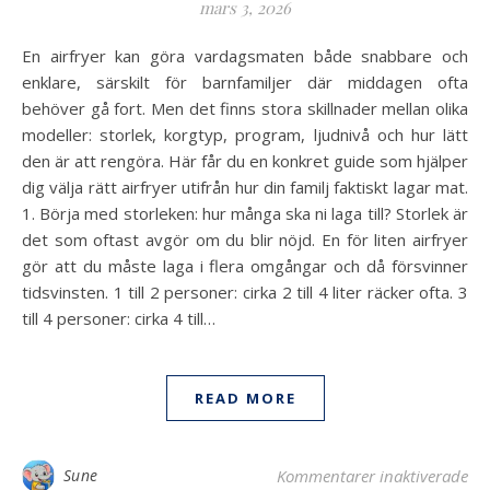
mars 3, 2026
En airfryer kan göra vardagsmaten både snabbare och
enklare, särskilt för barnfamiljer där middagen ofta
behöver gå fort. Men det finns stora skillnader mellan olika
modeller: storlek, korgtyp, program, ljudnivå och hur lätt
den är att rengöra. Här får du en konkret guide som hjälper
dig välja rätt airfryer utifrån hur din familj faktiskt lagar mat.
1. Börja med storleken: hur många ska ni laga till? Storlek är
det som oftast avgör om du blir nöjd. En för liten airfryer
gör att du måste laga i flera omgångar och då försvinner
tidsvinsten. 1 till 2 personer: cirka 2 till 4 liter räcker ofta. 3
till 4 personer: cirka 4 till…
READ MORE
för
Sune
Kommentarer inaktiverade