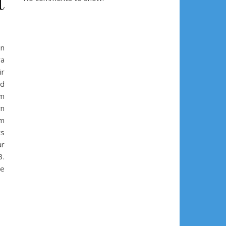
t
en
ya
ir
ad
um
rn
om
ts
ar
3.
re