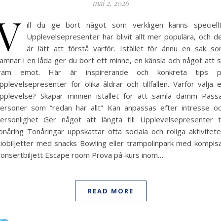
maj 2, 2026
V
ill du ge bort något som verkligen känns speciell
Upplevelsepresenter har blivit allt mer populära, och d
är lätt att förstå varför. Istället för ännu en sak s
amnar i en låda ger du bort ett minne, en känsla och något att 
fram emot. Här är inspirerande och konkreta tips p
pplevelsepresenter för olika åldrar och tillfällen. Varför välja 
pplevelse? Skapar minnen istället för att samla damm Pass
ersoner som ”redan har allt” Kan anpassas efter intresse o
ersonlighet Ger något att längta till Upplevelsepresenter ti
onåring Tonåringar uppskattar ofta sociala och roliga aktivitete
iobiljetter med snacks Bowling eller trampolinpark med kompis
onsertbiljett Escape room Prova på-kurs inom…
READ MORE