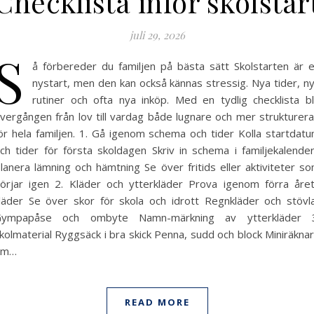
Checklista inför skolstar
juli 29, 2026
S
å förbereder du familjen på bästa sätt Skolstarten är 
nystart, men den kan också kännas stressig. Nya tider, n
rutiner och ofta nya inköp. Med en tydlig checklista bl
vergången från lov till vardag både lugnare och mer strukturer
ör hela familjen. 1. Gå igenom schema och tider Kolla startdat
ch tider för första skoldagen Skriv in schema i familjekalende
lanera lämning och hämtning Se över fritids eller aktiviteter s
örjar igen 2. Kläder och ytterkläder Prova igenom förra åre
läder Se över skor för skola och idrott Regnkläder och stövl
ympapåse och ombyte Namn-märkning av ytterkläder 
kolmaterial Ryggsäck i bra skick Penna, sudd och block Miniräkna
om…
READ MORE