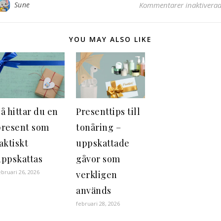
Sune
Kommentarer inaktivera
YOU MAY ALSO LIKE
å hittar du en
Presenttips till
present som
tonåring –
aktiskt
uppskattade
uppskattas
gåvor som
ebruari 26, 2026
verkligen
används
februari 28, 2026