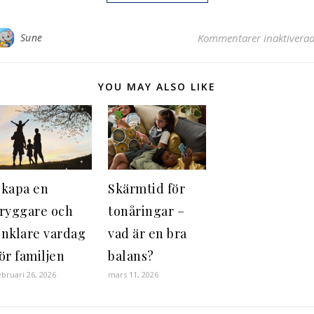
Sune
Kommentarer inaktivera
YOU MAY ALSO LIKE
Skapa en
Skärmtid för
tryggare och
tonåringar –
enklare vardag
vad är en bra
ör familjen
balans?
ebruari 26, 2026
mars 11, 2026