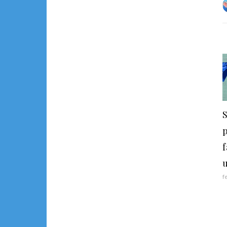
S
f
f