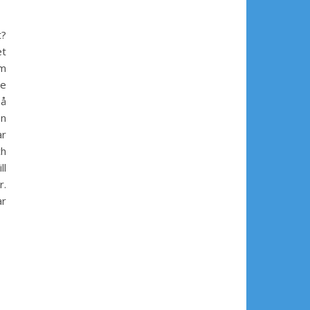
t?
et
om
se
å
en
ar
ch
ll
r.
ar